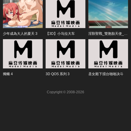
少年成為大人的夏天 3
【3D】小马拉大车
淫獸聖戰_雙胞胎天使_1_2
獨蛾 4
3D QOS 系列 3
圣女殿下擂台啪啪决斗
Copyright © 2008-2026