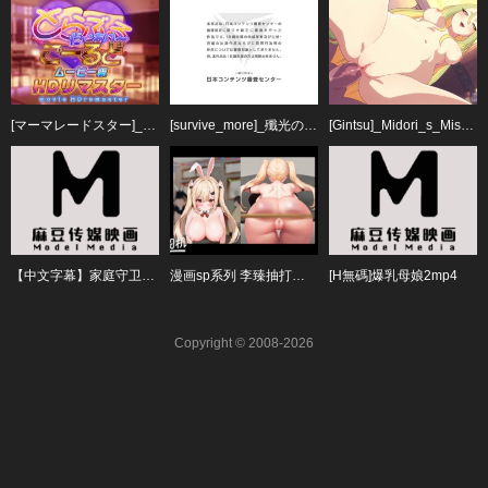
[マーマレードスター]_とらぶるだいあり～・ごーるど_ムービー版_HDリマスター
[survive_more]_殲光のイクス-Disorder_Eclipse-_The_Motion_Anime_前編
[Gintsu]_Midori_s_Mission
【中文字幕】家庭守卫表哥/阿姨/女佣-家庭守卫从不睡觉-
漫画sp系列 李臻抽打小翘臀美女#母狗#动漫#鞭打
[H無碼]爆乳母娘2mp4
Copyright © 2008-2026